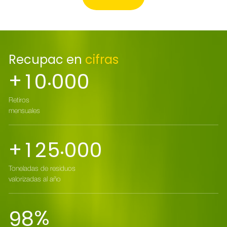
Recupac en
cifras
.
+
1
0
0
0
0
Retiros
mensuales
.
+
1
2
5
0
0
0
Toneladas de residuos
valorizadas al año
%
9
8