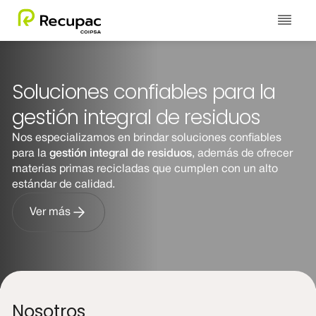
ES
Soluciones confiables para la
Quiénes somos
Soluciones y mercados
gestión integral de residuos
Inicio
Ver todos
Ver todos
Nos especializamos en brindar soluciones confiables
Nosotros
Conoce nuestras soluciones
para la
gestión integral de residuos
, además de ofrecer
Quiénes somos
materias primas recicladas que cumplen con un alto
estándar de calidad.
Nuestra promesa
Mercados que atendemos
Soluciones y mercados
Ver más
Nuestro equipo
Contáctanos
Dónde estamos
Trabaja con nosotros
Cotizar
Retiros Ya
Nosotros