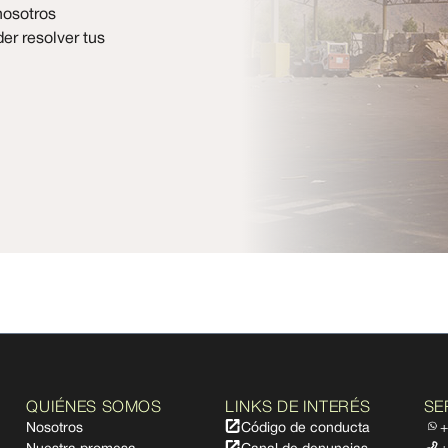
nosotros
er resolver tus
QUIÉNES SOMOS
LINKS DE INTERÉS
SE
Nosotros
Código de conducta
+