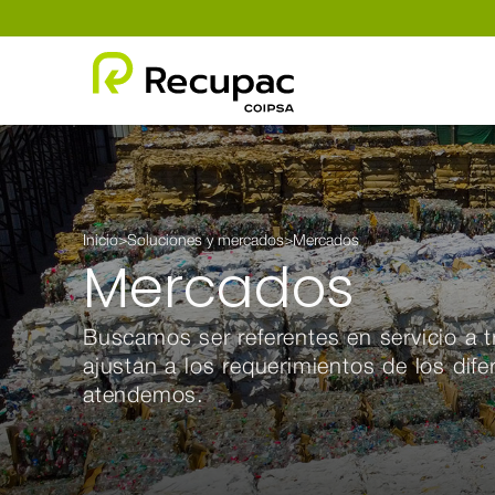
Inicio
>
Soluciones y mercados
>
Mercados
Mercados
Buscamos ser referentes en servicio a 
ajustan a los requerimientos de los di
atendemos.